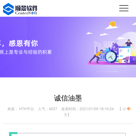
诚信油墨
来源： HTH平台
人气：4637
发表时间：2021/01/09 18:16:24
【
小
中
大
】