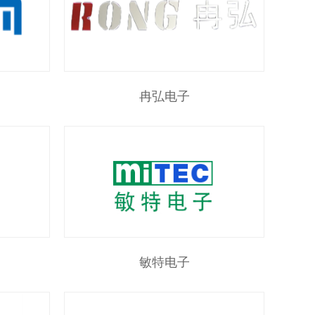
冉弘电子
敏特电子