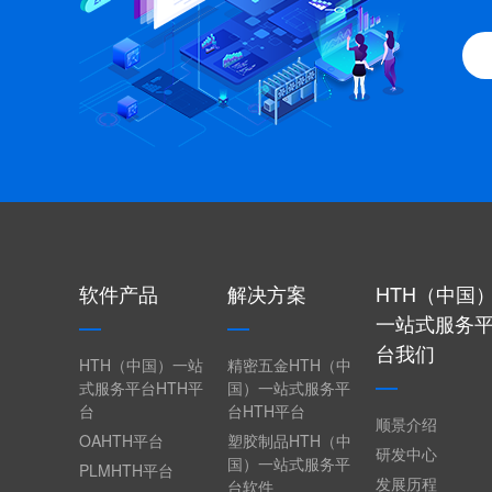
软件产品
解决方案
HTH（中国
一站式服务
台我们
HTH（中国）一站
精密五金HTH（中
式服务平台HTH平
国）一站式服务平
台
台HTH平台
顺景介绍
OAHTH平台
塑胶制品HTH（中
研发中心
国）一站式服务平
PLMHTH平台
发展历程
台软件