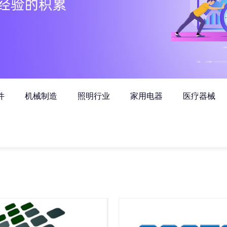
件
机械制造
照明行业
家用电器
医疗器械