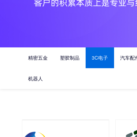
精密五金
塑胶制品
3C电子
汽车配
机器人