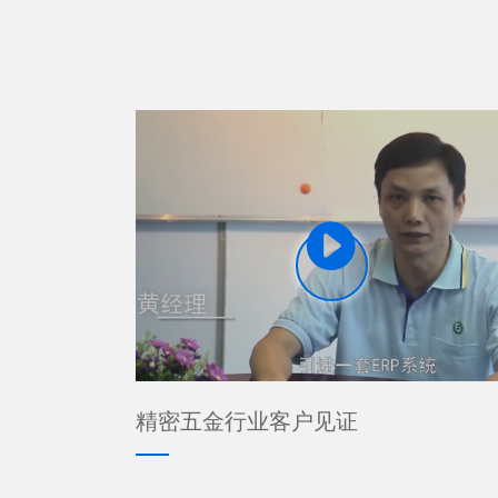

精密五金行业客户见证