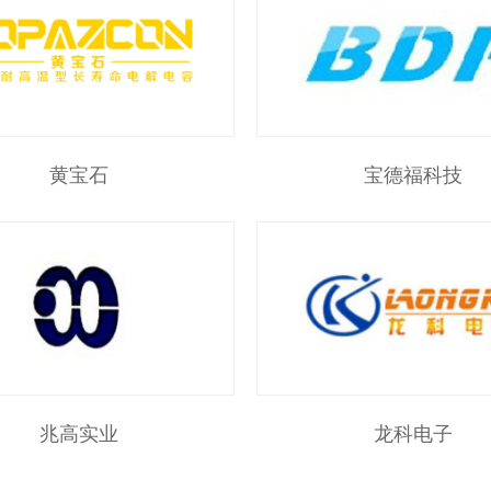
黄宝石
宝德福科技
兆高实业
龙科电子