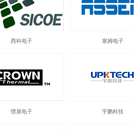
西科电子
塞姆电子
惯展电子
宇鹏科技