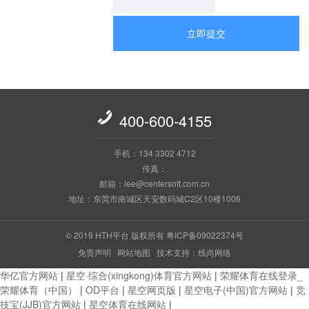
立即提交

400-600-4155
手机：134 3302 4712
传真：
邮箱：lee@centersoft.com.cn
地址：东莞市南城区天安数码城C2区10楼1006
© 2019 HTH平台 版权所有
粤ICP备09022374号
免责声明
网站地图
技术支持：线尚网络
华亿官方网站
|
星空·综合(xingkong)体育官方网站
|
荣耀体育在线登录_
荣耀体育（中国）
|
OD平台
|
星空网页版
|
星空电子(中国)官方网站
|
竞
技宝(JJB)官方网站
|
星空体育在线网站
|