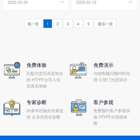
2025-02-26

2025-02-19

为提升企业竞争力、优化业务
业战略的关键作用不容忽视。
流程和降低成本的重要手段。
毕竟，HTH（中国）一站式服
然而，在实施这一战略举措
务平台HTH平台作为整合企业
第一页
1
2
3
4
5
最后一页
后，如何准确判断HTH（中
内部资源、优化业务流程、提
国）一站式服务平台软件HTH
升管理效率的强大工具，它不
平台的实施程度，确保其充分
仅能够帮助企业实现精细化管
释放潜能，为企业带来实实在
理，更能在激烈的市场竞争中
在的效益增长，这不仅是对企
为企业提供有力的决策支持和
业决策者战略眼光与智慧的深
竞争优势。
免费体验
免费演示
度考验，更是衡量HTH（中
国）一站式服务平台项目是否
匹配与贵司高度契合
与销售顾问预约时间
的 HTH平台导入信
我 们登门为您演示
达到预期目标、取得成功的核
息真实体验
心标尺。
专家诊断
客户参观
20多年经验的专家提
免费预约客户参观亲
供 企业信息化诊断
临 HTH平台现场体
验