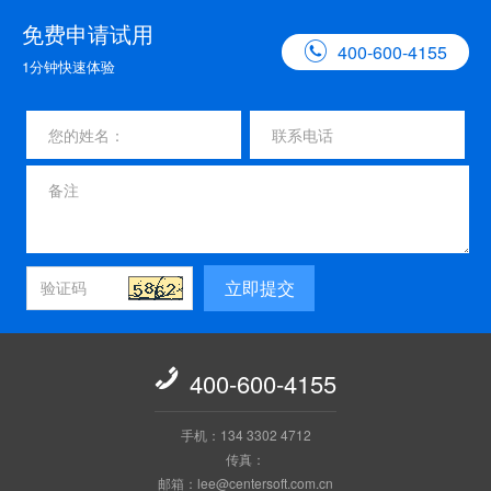
免费申请试用

400-600-4155
1分钟快速体验
立即提交

400-600-4155
手机：134 3302 4712
传真：
邮箱：lee@centersoft.com.cn