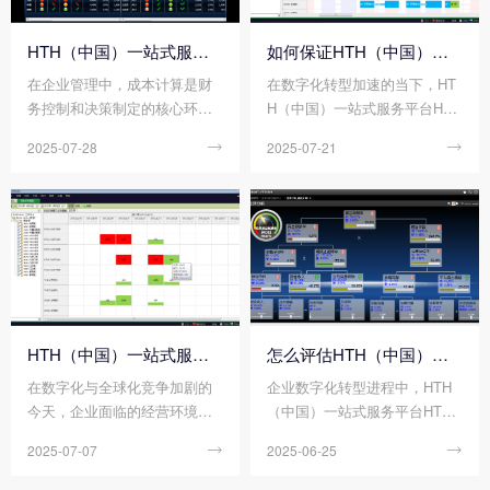
HTH（中国）一站式服务平台HTH平台如何进行成本计算?
如何保证HTH（中国）一站式服务平台HTH平台的可靠性和延展性?
在企业管理中，成本计算是财
在数字化转型加速的当下，HT
务控制和决策制定的核心环
H（中国）一站式服务平台HTH
节。HTH（中国）一站式服务
平台支撑着财务、供应链、生
2025-07-28

2025-07-21

平台HTH平台通过集成业务流
产、人力资源等核心业务流
程和数据，为企业提供精准、
程。然而，随着业务规模扩
高效的成本核算方法，帮助管
大、技术迭代加速以及市场环
理者优化资源配置、降低运营
境变化，企业对HTH（中国）
成本并提升盈利能力。无论是
一站式服务平台HTH平台的要
标准成本法、实际成本法，还
求已从“能用”转向“好用且能用
是作业成本法(ABC)，不同的计
得久”。一个不可靠的HTH平台
算方式适用于不同的业务场
可能导致业务中断、数据丢
景，企业需结合自身特点选择
失、决策失误;而一个缺乏延展
HTH（中国）一站式服务平台如何在精细化管理中发挥作用?
怎么评估HTH（中国）一站式服务平台HTH平台的集成效果?
合适的策略。
性的HTH平台，则会在企业成
在数字化与全球化竞争加剧的
企业数字化转型进程中，HTH
长或市场变化时显得力不从
今天，企业面临的经营环境愈
（中国）一站式服务平台HTH
心，成为发展的瓶颈。因此，
发复杂。客户需求多样化、供
平台集成效果的评估是确保各
在HTH（中国）一站式服务平
2025-07-07

2025-06-25

应链波动加剧、成本压力攀升
业务HTH平台高效协同的关键
台HTH平台的选型、实施、运
等问题，迫使企业从粗放式管
环节。科学的评估体系不仅能