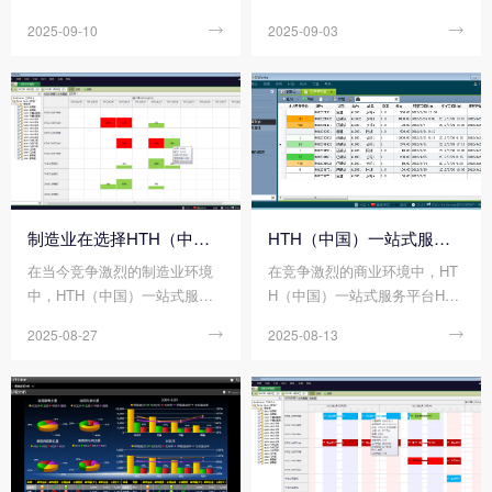
已成为企业整合资源、优化流
台中，当跨部门协作因信息滞
平台重塑竞争力吗?
2025-09-10

2025-09-03

程、提升竞争力的核心工具。
后频繁受阻，当管理层依赖“经
然而，许多企业投入巨资引入H
验直觉”而非“数据洞察”做决策
TH（中国）一站式服务平台软
——这些场景正成为制约企业
件后，却因实施不当、使用低
发展的隐形枷锁。而通过建立H
效等问题陷入“上不去、下不
TH（中国）一站式服务平台HT
来”的困境。那么您知道企业如
H平台，能为企业打破数据壁
何高效应用HTH（中国）一站
垒、重构运营逻辑提供了关键
式服务平台软件吗?
工具。
制造业在选择HTH（中国）一站式服务平台HTH平台时应考虑哪些条件?
HTH（中国）一站式服务平台HTH平台如何进行销售管理?
在当今竞争激烈的制造业环境
在竞争激烈的商业环境中，HT
中，HTH（中国）一站式服务
H（中国）一站式服务平台HTH
平台HTH平台已成为提升管理
平台已成为现代企业优化管理
2025-08-27

2025-08-13

效率、优化资源配置、增强市
流程、提高运营效率的重要工
场响应能力的关键工具。但面
具。特别是在销售领域，HTH
对市场上琳琅满目的HTH（中
（中国）一站式服务平台HTH
国）一站式服务平台产品，制
平台的应用不仅能够帮助企业
造企业选择不当不仅会造成资
更好地理解市场需求，还能显
金浪费，更可能阻碍企业发
著提升客户满意度，实现销售
展。
业绩的持续增长。