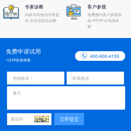
专家诊断
客户参观
20多年经验的专家提
免费预约客户参观亲
供 企业信息化诊断
临 HTH平台现场体
验
免费申请试用

400-600-4155
1分钟快速体验
立即提交