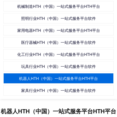
机械制造HTH（中国）一站式服务平台HTH平台
照明行业HTH（中国）一站式服务平台软件
家用电器HTH（中国）一站式服务平台HTH平台
医疗器械HTH（中国）一站式服务平台软件
化工行业HTH（中国）一站式服务平台HTH平台
玩具行业HTH（中国）一站式服务平台软件
机器人HTH（中国）一站式服务平台HTH平台
家具行业HTH（中国）一站式服务平台软件
机器人HTH（中国）一站式服务平台HTH平台